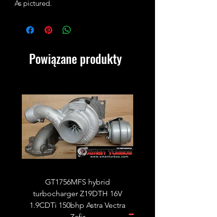
As pictured.
Powiązane produkty
GT1756MFS hybrid
GTB1756vk vacuum con
turbocharger Z19DTH 16V
turbocharger to fit on 
1.9CDTi 150bhp Astra Vectra
Zafir